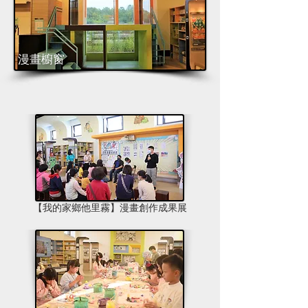
漫畫櫥窗
【我的家鄉他里霧】漫畫創作成果展