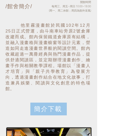
開館時間
/館舍簡介/
每周三、周五~周日 10:00~18:00
(周一、周二休館；周四為館外采風)
他里霧漫畫館於民國102年12月
25日正式營運，由斗南車站旁原2號倉庫
改建而成。館內保留鐵道倉庫原有結構，
並融入漫畫格與漫畫櫥窗等設計元素，營
造如同走進漫畫世界般的閱讀空間。館內
收藏超過一萬冊經典與熱門漫畫作品，提
供舒適閱讀區，並定期辦理漫畫創作、繪
畫手作與相關教學課程。場館以「漫畫人
才培育」與「親子共學教育」為發展方
向，透過漫畫創作結合在地文化故事，打
造兼具娛樂、閱讀與文化創意的特色場
館。
簡介下載