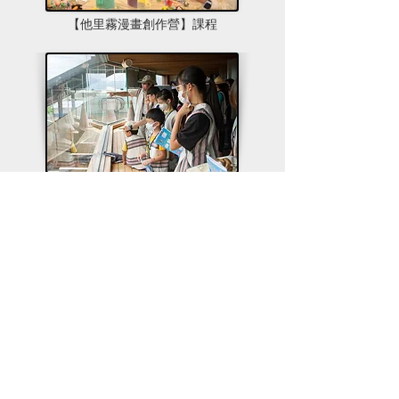
【他里霧漫畫創作營】課程
【他里霧漫畫人才培育】地方文化走讀