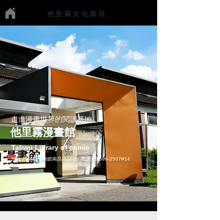
他里霧文化園區
走進漫畫世界的閱讀基地
他里霧漫畫館
Taliwu Library of comic
地址:雲林縣斗南鎮南昌路19號/ 電話:
05-596-2507
#14