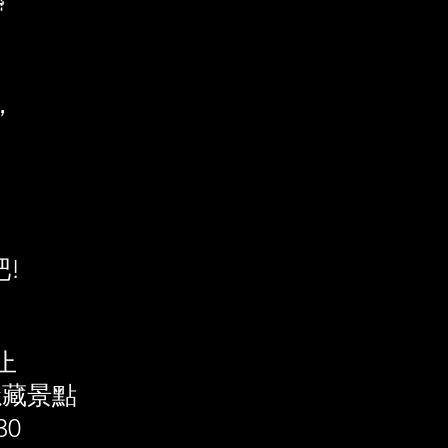

，
!
止
隱藏景點
30