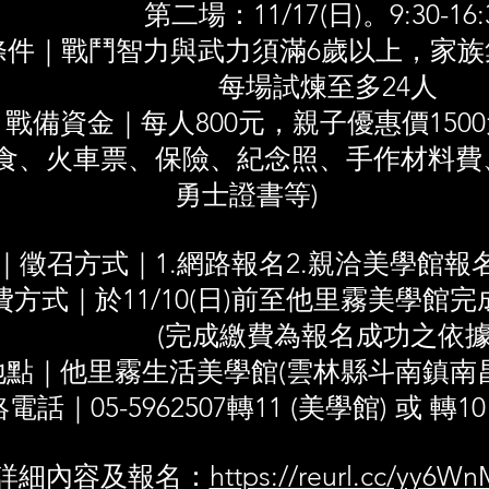
第二場：11/17(日)。9:30-16:
條件｜戰鬥智力與武力須滿6歲以上，家族
每場試煉至多24人
｜戰備資金｜每人800元，親子優惠價150
美食、火車票、保險、紀念照、手作材料費
勇士證書等)
｜徵召方式｜1.網路報名2.親洽美學館報
費方式｜於11/10(日)前至他里霧美學館
(完成繳費為報名成功之依據
點｜他里霧生活美學館(雲林縣斗南鎮南昌
話｜05-5962507轉11 (美學館) 或 轉10
詳細內容及報名：
https://reurl.cc/yy6Wn