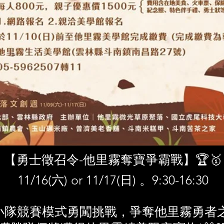
【勇士徵召令-他里霧奪寶爭霸戰】🏆🥇
11/16(六) or 11/17(日) 。9:30-16:30
小隊競賽模式勇闖挑戰，爭奪他里霧勇者之