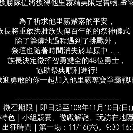
獲勝隊伍將獲得他里霧精美限定寶物!🎁
為了祈求他里霧聚落的平安，
族長將重啟洪雅族失傳百年的的祭神儀式
除了籌備地過程遇到了挑戰外，
祭壇也隨著時間消失於草原中…，
族長決定徵招智勇雙全的48位勇士，
協助祭典順利進行!
歡迎勇敢的你一起加入他里霧奪寶爭霸戰吧
--------------------------------------------
｜徵召期限｜即日起至108年11月10日(日)
動特色｜小組競賽、遊戲解謎、玩訪在地
出征時間｜第一場：11/16(六)。9:30-16: