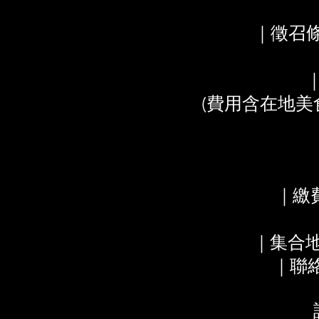
｜徵召
(費用含在地
｜繳
｜集合地
｜聯絡電