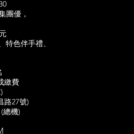
30
集團優，
0元
、特色伴手禮、
名
完成繳費
)
路27號)
 (總機)
M