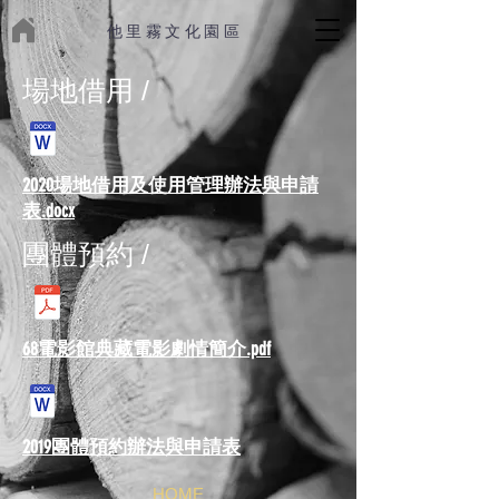
他里霧文化園區
場地借用 /
2020場地借用及使用管理辦法與申請
表.docx
團體預約 /
68電影館典藏電影劇情簡介.pdf
2019
團體預約辦法與申請表
HOME